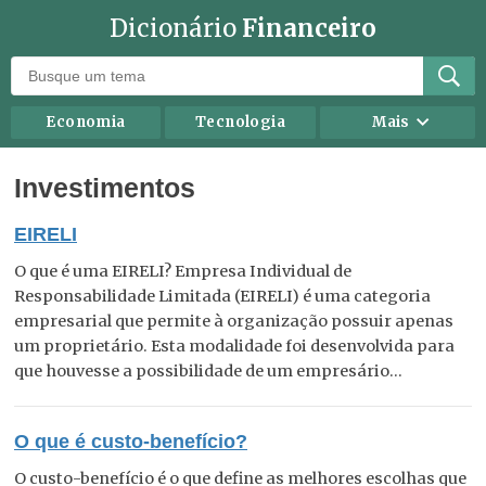
Dicionário
Financeiro
Economia
Tecnologia
Mais
Recursos humanos
Investimentos
Investimentos
Negócios
Mercados
EIRELI
Direito
Impostos
O que é uma EIRELI? Empresa Individual de
Carreira
Marketing
Responsabilidade Limitada (EIRELI) é uma categoria
Contabilidade
Finanças Pessoais
empresarial que permite à organização possuir apenas
um proprietário. Esta modalidade foi desenvolvida para
que houvesse a possibilidade de um empresário...
O que é custo-benefício?
O custo-benefício é o que define as melhores escolhas que