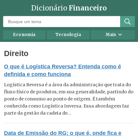
Dicionário
Financeiro
Economia
Tecnologia
Mais
Recursos humanos
Investimentos
Direito
Negócios
Mercados
O que é Logística Reversa? Entenda como é
Direito
Impostos
definida e como funciona
Carreira
Marketing
Logística Reversa é a área da administração que trata do
Contabilidade
Finanças Pessoais
fluxo físico de produtos, em sua generalidade, partindo do
ponto de consumo ao ponto de origem. É também
conhecida como Logística Inversa. Essa abordagem faz
parte da gestão da cadeia de...
Data de Emissão do RG: o que é, onde fica e