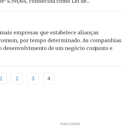
º 4.591/64, conhecida como Lei de...
 mais empresas que estabelece alianças
l comum, por tempo determinado. As companhias
o desenvolvimento de um negócio conjunto e
1
2
3
4