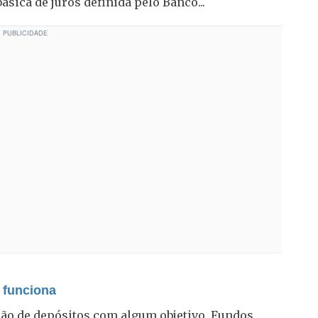
básica de juros definida pelo Banco...
 funciona
ião de depósitos com algum objetivo. Fundos