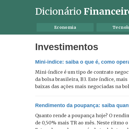
Dicionário
Financeir
Economia
Tecnol
Investimentos
Mini-indice: saiba o que é, como opera
Mini-índice é um tipo de contrato negoc
da bolsa brasileira, B3. Este índice, mai
baixas das ações mais negociadas na bol
Rendimento da poupança: saiba quant
Quanto rende a poupança hoje? O rendim
de 0,50% mais TR ao mês. Neste ritmo o