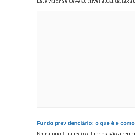
Este valor se deve ao nível atual da taxa 
Fundo previdenciário: o que é e como
No campo financeiro, fundos são a reun