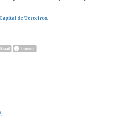
Capital de Terceiros
.
Email
Imprimir
ro
e