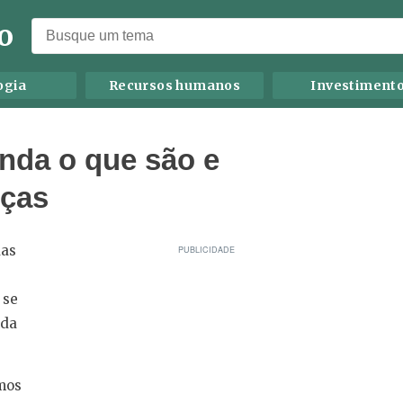
o
ogia
Recursos humanos
Investiment
nda o que são e
nças
das
 se
nda
rmos