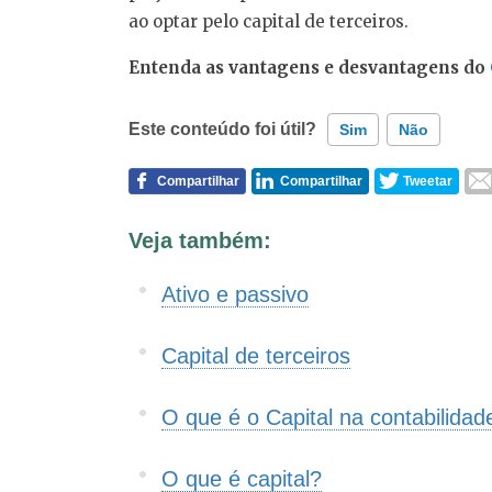
ao optar pelo capital de terceiros.
Entenda as vantagens e desvantagens do
Este conteúdo foi útil?
Sim
Não
Compartilhar
Compartilhar
Tweetar
Este conteúdo contém informação incorreta
Veja também:
Este conteúdo não tem a informação que procu
Ativo e passivo
Outro
Capital de terceiros
O que é o Capital na contabilidad
O que é capital?