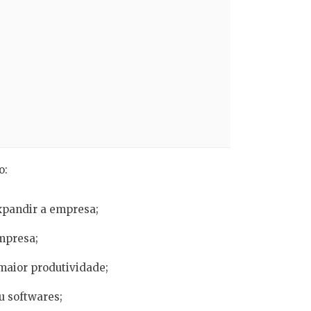
o:
xpandir a empresa;
mpresa;
aior produtividade;
 softwares;