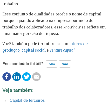
trabalho.
Esse conjunto de qualidades recebe o nome de capital
porque, quando aplicado na empresa por meio do
trabalho dos colaboradores, esse
know how
se reflete em
uma maior geração de riqueza.
Você também pode ter interesse em
fatores de
produção
,
capital social
e
venture capital
.
Este conteúdo foi útil?
Sim
Não
Este conteúdo contém informação incorreta
Veja também:
Este conteúdo não tem a informação que procuro
Capital de terceiros
Outro