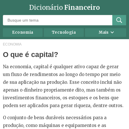
Dicionário
Financeiro
Economia
Tecnologia
Mais
Recursos humanos
Investimentos
ECONOMIA
O que é capital?
Negócios
Mercados
Direito
Impostos
Na economia, capital é qualquer ativo capaz de gerar
Carreira
Marketing
um fluxo de rendimentos ao longo do tempo por meio
de sua aplicação na produção. Esse conceito inclui não
Contabilidade
Finanças Pessoais
apenas o dinheiro propriamente dito, mas também os
investimentos financeiros, os estoques e os bens que
podem ser aplicados para gerar riqueza, dentre outros.
O conjunto de bens duráveis necessários para a
produção, como máquinas e equipamentos e as