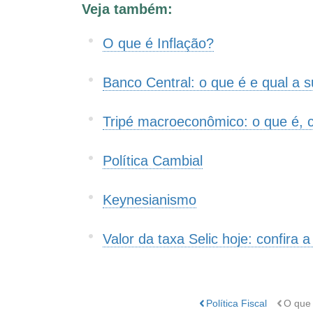
Veja também:
Este conteúdo não tem a informação que procu
O que é Inflação?
Outro
Banco Central: o que é e qual a 
Tripé macroeconômico: o que é, 
Política Cambial
Keynesianismo
Valor da taxa Selic hoje: confira 
Política Fiscal
O que 