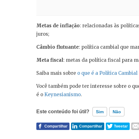
Metas de inflação
: relacionadas às polític
juros;
Câmbio flutuante
: política cambial que m
Meta fiscal
: metas da política fiscal para m
Saiba mais sobre
o que é a Política Cambial
Você também pode ter interesse sobre o qu
é o
Keynesianismo
.
Este conteúdo foi útil?
Sim
Não
Compartilhar
Compartilhar
Tweetar
Este conteúdo contém informação incorreta