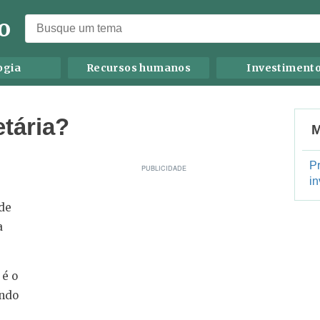
o
ogia
Recursos humanos
Investiment
etária?
M
P
in
 de
a
 é o
ando