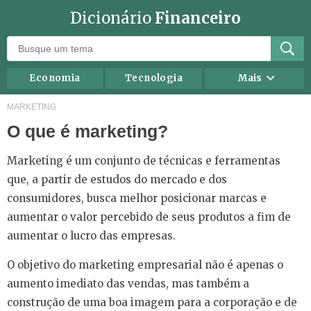
Dicionário
Financeiro
Economia
Tecnologia
Mais
Recursos humanos
Investimentos
MARKETING
O que é marketing?
Negócios
Mercados
Direito
Impostos
Marketing é um conjunto de técnicas e ferramentas
Carreira
Marketing
que, a partir de estudos do mercado e dos
consumidores, busca melhor posicionar marcas e
Contabilidade
Finanças Pessoais
aumentar o valor percebido de seus produtos a fim de
aumentar o lucro das empresas.
O objetivo do marketing empresarial não é apenas o
aumento imediato das vendas, mas também a
construção de uma boa imagem para a corporação e de