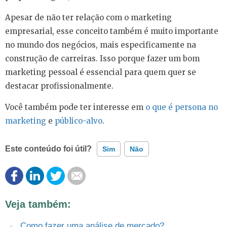
Apesar de não ter relação com o marketing
empresarial, esse conceito também é muito importante
no mundo dos negócios, mais especificamente na
construção de carreiras. Isso porque fazer um bom
marketing pessoal é essencial para quem quer se
destacar profissionalmente.
Você também pode ter interesse em
o que é persona no
marketing
e
público-alvo
.
Este conteúdo foi útil?
Sim
Não
Este conteúdo contém informação incorreta
Veja também:
Este conteúdo não tem a informação que procuro
Como fazer uma análise de mercado?
Outro