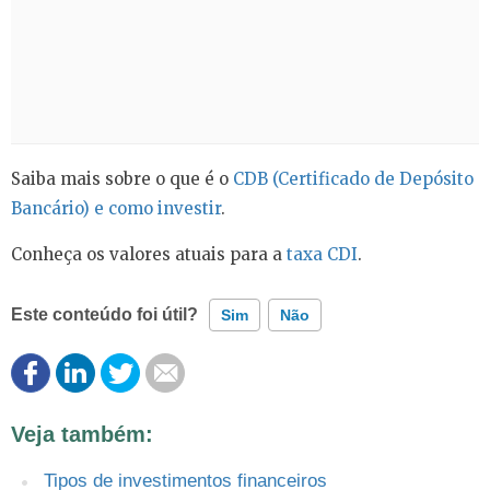
Saiba mais sobre o que é o
CDB (Certificado de Depósito
Bancário) e como investir
.
Conheça os valores atuais para a
taxa CDI
.
Este conteúdo foi útil?
Sim
Não
Este conteúdo contém informação incorreta
Veja também:
Este conteúdo não tem a informação que procuro
Tipos de investimentos financeiros
Outro