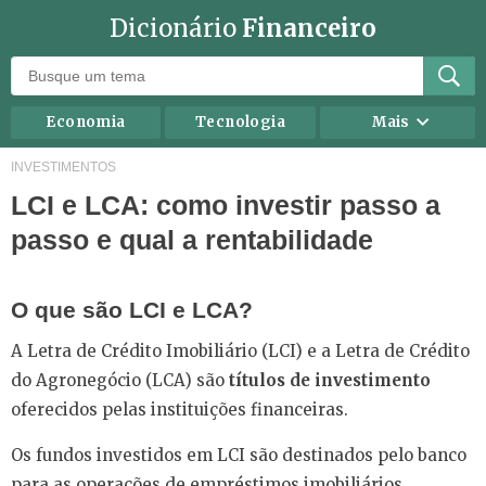
Dicionário
Financeiro
Economia
Tecnologia
Mais
Recursos humanos
Investimentos
INVESTIMENTOS
LCI e LCA: como investir passo a
Negócios
Mercados
passo e qual a rentabilidade
Direito
Impostos
Carreira
Marketing
O que são LCI e LCA?
Contabilidade
Finanças Pessoais
A Letra de Crédito Imobiliário (LCI) e a Letra de Crédito
do Agronegócio (LCA) são
títulos de investimento
oferecidos pelas instituições financeiras.
Os fundos investidos em LCI são destinados pelo banco
para as operações de empréstimos imobiliários,