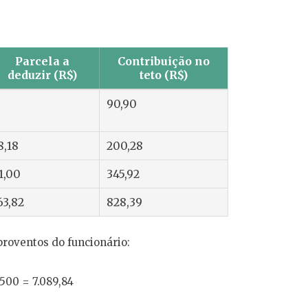
Parcela a
Contribuição no
deduzir (R$)
teto (R$)
90,90
8,18
200,28
1,00
345,92
63,82
828,39
proventos do funcionário:
.500 = 7.089,84