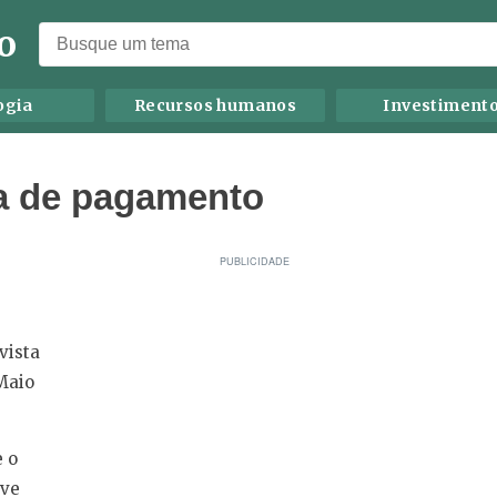
o
ogia
Recursos humanos
Investiment
ha de pagamento
vista
 Maio
e o
rve