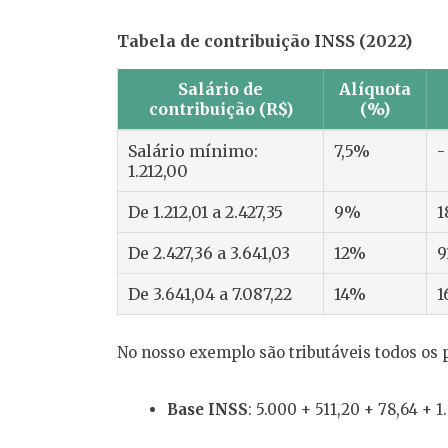
Tabela de contribuição INSS (2022)
Salário de
Alíquota
contribuição (R$)
(%)
Salário mínimo:
7,5%
-
1.212,00
De 1.212,01 a 2.427,35
9%
1
De 2.427,36 a 3.641,03
12%
9
De 3.641,04 a 7.087,22
14%
1
No nosso exemplo são tributáveis todos os 
Base INSS
: 5.000 + 511,20 + 78,64 + 1