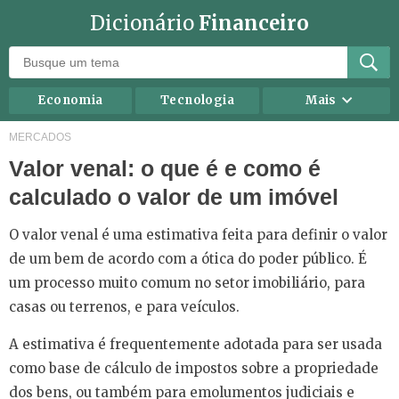
Dicionário
Financeiro
Economia
Tecnologia
Mais
Recursos humanos
Investimentos
MERCADOS
Valor venal: o que é e como é
Negócios
Mercados
calculado o valor de um imóvel
Direito
Impostos
Carreira
Marketing
O valor venal é uma estimativa feita para definir o valor
de um bem de acordo com a ótica do poder público. É
Contabilidade
Finanças Pessoais
um processo muito comum no setor imobiliário, para
casas ou terrenos, e para veículos.
A estimativa é frequentemente adotada para ser usada
como base de cálculo de impostos sobre a propriedade
dos bens, ou também para emolumentos judiciais e