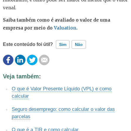
venal.
Saiba também como é avaliado o valor de uma
empresa por meio do
Valuation
.
Este conteúdo foi útil?
Sim
Não
Este conteúdo contém informação incorreta
Veja também:
Este conteúdo não tem a informação que procuro
O que é Valor Presente Líquido (VPL) e como
Outro
calcular
Seguro desemprego: como calcular o valor das
parcelas
O que é a TIR e como calcular