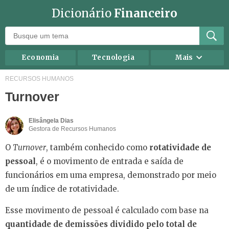
Dicionário
Financeiro
Economia
Tecnologia
Mais
Recursos humanos
Investimentos
RECURSOS HUMANOS
Turnover
Negócios
Mercados
Direito
Impostos
Elisângela Dias
Gestora de Recursos Humanos
Carreira
Marketing
O
Turnover
, também conhecido como
rotatividade de
Contabilidade
Finanças Pessoais
pessoal
, é o movimento de entrada e saída de
funcionários em uma empresa, demonstrado por meio
de um índice de rotatividade.
Esse movimento de pessoal é calculado com base na
quantidade de demissões dividido pelo total de