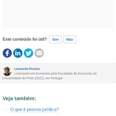
Este conteúdo foi útil?
Sim
Não
Este conteúdo contém informação incorreta
Este conteúdo não tem a informação que procuro
Leonardo Pereira
Licenciado em Economia pela Faculdade de Economia da
Universidade do Porto (2022), em Portugal
Outro
Veja também:
O que é pessoa jurídica?