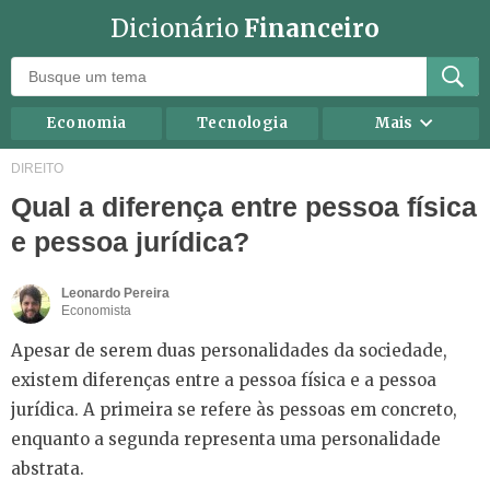
Dicionário
Financeiro
Economia
Tecnologia
Mais
Recursos humanos
Investimentos
DIREITO
Qual a diferença entre pessoa física
Negócios
Mercados
e pessoa jurídica?
Direito
Impostos
Carreira
Marketing
Leonardo Pereira
Economista
Contabilidade
Finanças Pessoais
Apesar de serem duas personalidades da sociedade,
existem diferenças entre a pessoa física e a pessoa
jurídica. A primeira se refere às pessoas em concreto,
enquanto a segunda representa uma personalidade
abstrata.