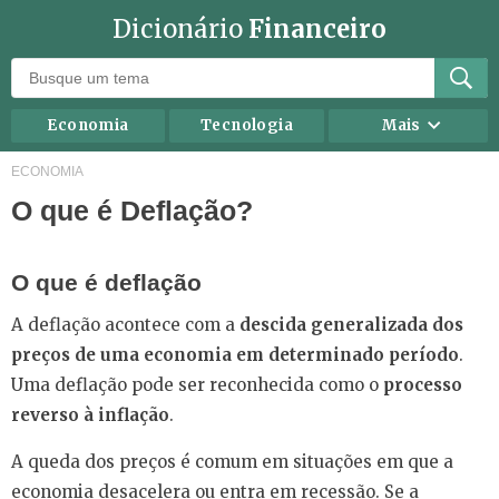
Dicionário
Financeiro
Economia
Tecnologia
Mais
Recursos humanos
Investimentos
ECONOMIA
O que é Deflação?
Negócios
Mercados
Direito
Impostos
O que é deflação
Carreira
Marketing
A deflação acontece com a
descida generalizada dos
Contabilidade
Finanças Pessoais
preços de uma economia em determinado período
.
Uma deflação pode ser reconhecida como o
processo
reverso à inflação
.
A queda dos preços é comum em situações em que a
economia desacelera ou entra em recessão. Se a