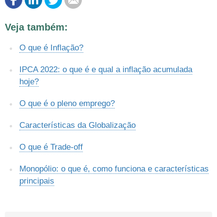
Este conteúdo contém informação incorreta
Veja também:
Este conteúdo não tem a informação que procuro
O que é Inflação?
Outro
IPCA 2022: o que é e qual a inflação acumulada
hoje?
O que é o pleno emprego?
Características da Globalização
O que é Trade-off
Monopólio: o que é, como funciona e características
principais