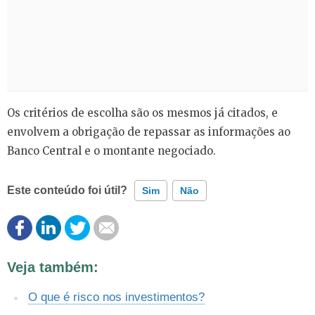
Os critérios de escolha são os mesmos já citados, e
envolvem a obrigação de repassar as informações ao
Banco Central e o montante negociado.
Este conteúdo foi útil?
Sim
Não
Este conteúdo contém informação incorreta
Veja também:
Este conteúdo não tem a informação que procuro
O que é risco nos investimentos?
Outro