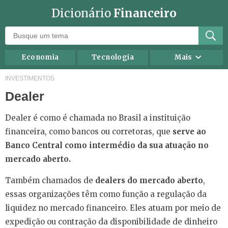
Dicionário
Financeiro
Economia
Tecnologia
Mais
Recursos humanos
Investimentos
INVESTIMENTOS
Dealer
Negócios
Mercados
Direito
Impostos
Dealer é como é chamada no Brasil a instituição
Carreira
Marketing
financeira, como bancos ou corretoras, que
serve ao
Banco Central como intermédio da sua atuação no
Contabilidade
Finanças Pessoais
mercado aberto.
Também chamados de
dealers do mercado aberto
,
essas organizações têm como função a regulação da
liquidez no mercado financeiro. Eles atuam por meio de
expedição ou contração da disponibilidade de dinheiro