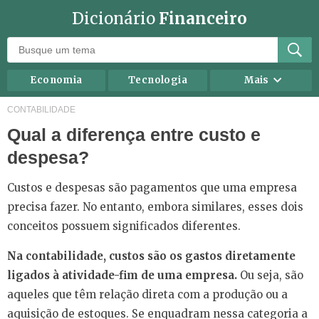
Dicionário
Financeiro
Economia
Tecnologia
Mais
Recursos humanos
Investimentos
CONTABILIDADE
Qual a diferença entre custo e
Negócios
Mercados
despesa?
Direito
Impostos
Carreira
Marketing
Custos e despesas são pagamentos que uma empresa
precisa fazer. No entanto, embora similares, esses dois
Contabilidade
Finanças Pessoais
conceitos possuem significados diferentes.
Na contabilidade, custos são os gastos diretamente
ligados à atividade-fim de uma empresa.
Ou seja, são
aqueles que têm relação direta com a produção ou a
aquisição de estoques. Se enquadram nessa categoria a