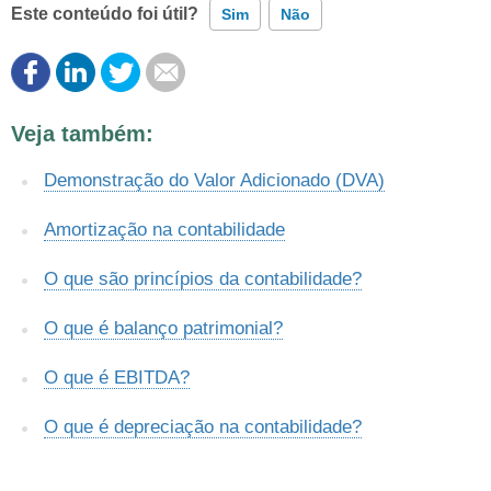
Este conteúdo foi útil?
Sim
Não
Este conteúdo contém informação incorreta
Veja também:
Este conteúdo não tem a informação que procuro
Demonstração do Valor Adicionado (DVA)
Outro
Amortização na contabilidade
O que são princípios da contabilidade?
O que é balanço patrimonial?
O que é EBITDA?
O que é depreciação na contabilidade?