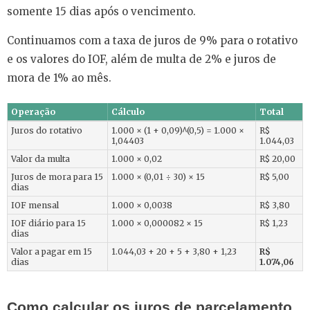
somente 15 dias após o vencimento.
Continuamos com a taxa de juros de 9% para o rotativo
e os valores do IOF, além de multa de 2% e juros de
mora de 1% ao mês.
Operação
Cálculo
Total
Juros do rotativo
1.000 × (1 + 0,09)^(0,5) = 1.000 ×
R$
1,04403
1.044,03
Valor da multa
1.000 × 0,02
R$ 20,00
Juros de mora para 15
1.000 × (0,01 ÷ 30) × 15
R$ 5,00
dias
IOF mensal
1.000 × 0,0038
R$ 3,80
IOF diário para 15
1.000 × 0,000082 × 15
R$ 1,23
dias
Valor a pagar em 15
1.044,03 + 20 + 5 + 3,80 + 1,23
R$
dias
1.074,06
Como calcular os juros de parcelamento