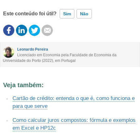
Este conteúdo foi útil?
Sim
Não
Este conteúdo contém informação incorreta
Este conteúdo não tem a informação que procuro
Leonardo Pereira
Licenciado em Economia pela Faculdade de Economia da
Universidade do Porto (2022), em Portugal
Outro
Veja também:
Cartão de crédito: entenda o que é, como funciona e
para que serve
Como calcular juros compostos: fórmula e exemplos
em Excel e HP12c