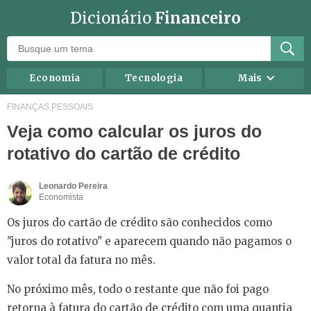
Dicionário
Financeiro
Economia
Tecnologia
Mais
Recursos humanos
Investimentos
FINANÇAS PESSOAIS
Veja como calcular os juros do
Negócios
Mercados
rotativo do cartão de crédito
Direito
Impostos
Carreira
Marketing
Leonardo Pereira
Economista
Contabilidade
Finanças Pessoais
Os juros do cartão de crédito são conhecidos como
"juros do rotativo" e aparecem quando não pagamos o
valor total da fatura no mês.
No próximo mês, todo o restante que não foi pago
retorna à fatura do cartão de crédito com uma quantia