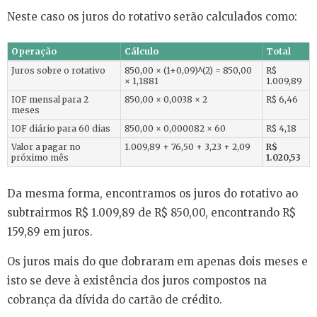
Neste caso os juros do rotativo serão calculados como:
Operação
Cálculo
Total
Juros sobre o rotativo
850,00 × (1+0,09)^(2) = 850,00
R$
× 1,1881
1.009,89
IOF mensal para 2
850,00 × 0,0038 × 2
R$ 6,46
meses
IOF diário para 60 dias
850,00 × 0,000082 × 60
R$ 4,18
Valor a pagar no
1.009,89 + 76,50 + 3,23 + 2,09
R$
próximo mês
1.020,53
Da mesma forma, encontramos os juros do rotativo ao
subtrairmos R$ 1.009,89 de R$ 850,00, encontrando R$
159,89 em juros.
Os juros mais do que dobraram em apenas dois meses e
isto se deve à existência dos juros compostos na
cobrança da dívida do cartão de crédito.