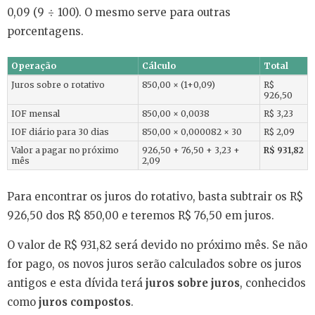
0,09 (9 ÷ 100). O mesmo serve para outras
porcentagens.
Operação
Cálculo
Total
Juros sobre o rotativo
850,00 × (1+0,09)
R$
926,50
IOF mensal
850,00 × 0,0038
R$ 3,23
IOF diário para 30 dias
850,00 × 0,000082 × 30
R$ 2,09
Valor a pagar no próximo
926,50 + 76,50 + 3,23 +
R$ 931,82
mês
2,09
Para encontrar os juros do rotativo, basta subtrair os R$
926,50 dos R$ 850,00 e teremos R$ 76,50 em juros.
O valor de R$ 931,82 será devido no próximo mês. Se não
for pago, os novos juros serão calculados sobre os juros
antigos e esta dívida terá
juros sobre juros
, conhecidos
como
juros compostos
.