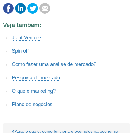
Este conteúdo contém informação incorreta
Veja também:
Este conteúdo não tem a informação que procuro
Joint Venture
Outro
Spin off
Como fazer uma análise de mercado?
Pesquisa de mercado
O que é marketing?
Plano de negócios
Ágio: o que é, como funciona e exemplos na economia