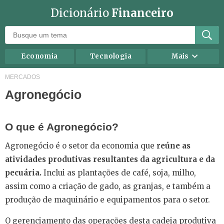
Dicionário
Financeiro
Economia
Tecnologia
Mais
Recursos humanos
Investimentos
MERCADOS
Agronegócio
Negócios
Mercados
Direito
Impostos
O que é Agronegócio?
Carreira
Marketing
Agronegócio é o setor da economia que
reúne as
Contabilidade
Finanças Pessoais
atividades produtivas resultantes da agricultura e da
pecuária.
Inclui as plantações de café, soja, milho,
assim como a criação de gado, as granjas, e também a
produção de maquinário e equipamentos para o setor.
O gerenciamento das operações desta cadeia produtiva