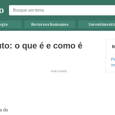
o
ogia
Recursos humanos
Investiment
to: o que é e como é
M
P
in
s do