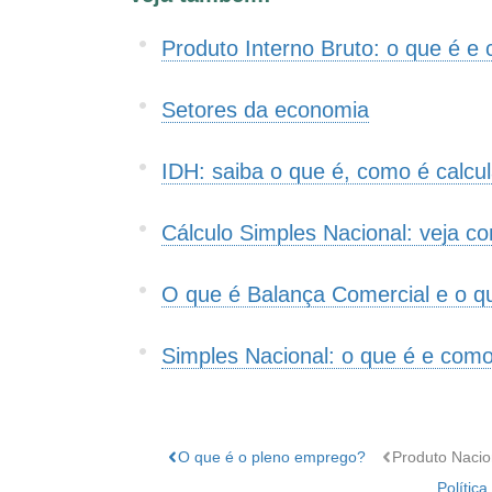
Este conteúdo não tem a informação que procu
Produto Interno Bruto: o que é e
Outro
Setores da economia
IDH: saiba o que é, como é calcu
Cálculo Simples Nacional: veja c
O que é Balança Comercial e o que
Simples Nacional: o que é e como
O que é o pleno emprego?
Produto Nacio
Polític