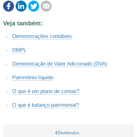
Este conteúdo contém informação incorreta
Veja também:
Este conteúdo não tem a informação que procuro
Demonstrações contábeis
Outro
DMPL
Demonstração do Valor Adicionado (DVA)
Patrimônio líquido
O que é um plano de contas?
O que é balanço patrimonial?
Dividendos