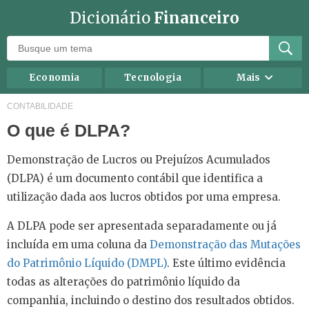
Dicionário
Financeiro
Economia
Tecnologia
Mais
Recursos humanos
Investimentos
CONTABILIDADE
O que é DLPA?
Negócios
Mercados
Direito
Impostos
Demonstração de Lucros ou Prejuízos Acumulados
Carreira
Marketing
(DLPA) é um documento contábil que identifica a
utilização dada aos lucros obtidos por uma empresa.
Contabilidade
Finanças Pessoais
A DLPA pode ser apresentada separadamente ou já
incluída em uma coluna da
Demonstração das Mutações
do Patrimônio Líquido (DMPL)
. Este último evidência
todas as alterações do patrimônio líquido da
companhia, incluindo o destino dos resultados obtidos.