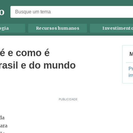
o
ogia
Recursos humanos
Investiment
 é e como é
M
rasil e do mundo
P
in
da
para