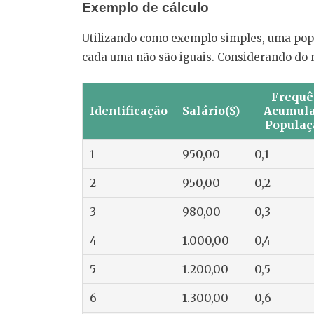
Exemplo de cálculo
Utilizando como exemplo simples, uma popu
cada uma não são iguais. Considerando do m
Frequê
Identificação
Salário($)
Acumula
Populaç
1
950,00
0,1
2
950,00
0,2
3
980,00
0,3
4
1.000,00
0,4
5
1.200,00
0,5
6
1.300,00
0,6