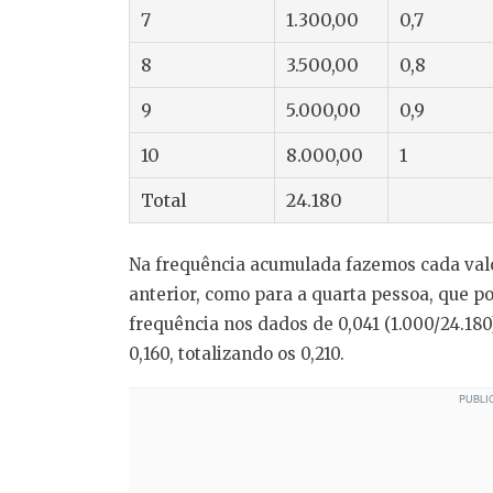
7
1.300,00
0,7
8
3.500,00
0,8
9
5.000,00
0,9
10
8.000,00
1
Total
24.180
Na frequência acumulada fazemos cada valo
anterior, como para a quarta pessoa, que p
frequência nos dados de 0,041 (1.000/24.180
0,160, totalizando os 0,210.