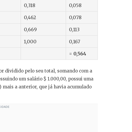
0,318
0,058
0,462
0,078
0,669
0,113
1,000
0,167
= 0,564
r dividido pelo seu total, somando com a
ossuindo um salário $ 1.000,00, possui uma
) mais a anterior, que já havia acumulado