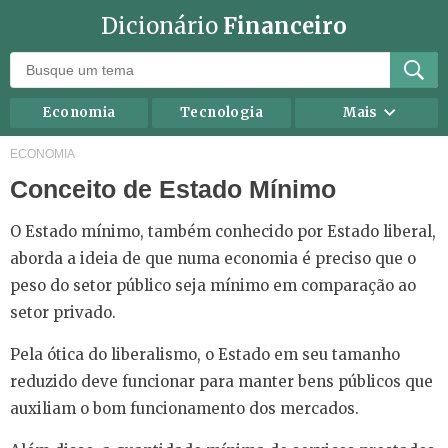
Dicionário
Financeiro
Economia
Tecnologia
Mais
Recursos humanos
Investimentos
ECONOMIA
Conceito de Estado Mínimo
Negócios
Mercados
Direito
Impostos
O Estado mínimo, também conhecido por Estado liberal,
Carreira
Marketing
aborda a ideia de que numa economia é preciso que o
peso do setor público seja mínimo em comparação ao
Contabilidade
Finanças Pessoais
setor privado.
Pela ótica do liberalismo, o Estado em seu tamanho
reduzido deve funcionar para manter bens públicos que
auxiliam o bom funcionamento dos mercados.