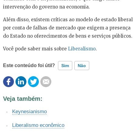
intervenção do governo na economia.
Além disso, existem críticas ao modelo de estado liberal
por conta de falhas de mercado que exigem a presença
do Estado no oferecimentos de bens e serviços públicos.
Você pode saber mais sobre
Liberalismo
.
Este conteúdo foi útil?
Sim
Não
Este conteúdo contém informação incorreta
Veja também:
Este conteúdo não tem a informação que procuro
Keynesianismo
Outro
Liberalismo econômico