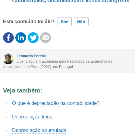
contabilidade, calculada sobre ativos intangíveis
Este conteúdo foi útil?
Sim
Não
Este conteúdo contém informação incorreta
Este conteúdo não tem a informação que procuro
Leonardo Pereira
Licenciado em Economia pela Faculdade de Economia da
Universidade do Porto (2022), em Portugal
Outro
Veja também:
O que é depreciação na contabilidade?
Depreciação linear
Depreciação acumulada