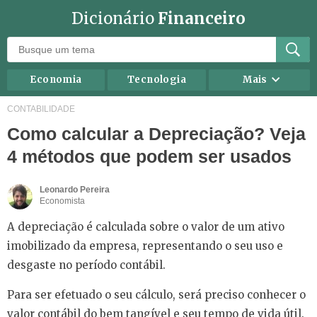
Dicionário
Financeiro
Economia
Tecnologia
Mais
Recursos humanos
Investimentos
CONTABILIDADE
Como calcular a Depreciação? Veja
Negócios
Mercados
4 métodos que podem ser usados
Direito
Impostos
Carreira
Marketing
Leonardo Pereira
Economista
Contabilidade
Finanças Pessoais
A depreciação é calculada sobre o valor de um ativo
imobilizado da empresa, representando o seu uso e
desgaste no período contábil.
Para ser efetuado o seu cálculo, será preciso conhecer o
valor contábil do bem tangível e seu tempo de vida útil.