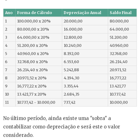
Ano
Forma de Cálculo
Depreciação Anual
Saldo Final
1
100.000,00 x 20%
20.000,00
80.000,00
2
80.000,00 x 20%
16.000,00
64.000,00
3
64.000,00 x 20%
12.800,00
51.200,00
4
51.200,00 x 20%
10.240,00
40.960,00
5
40.960,00 x 20%
8.192,00
32.768,00
6
32.768,00 x 20%
6.553,60
26.214,40
7
26.214,40 x 20%
5.242,88
20.971,52
8
20.971,52 x 20%
4.194,30
16,777,22
9
16,777,22 x 20%
3.355,44
13.421,77
10
13.421,77 x 20%
2.684,35
10.737,42
11
10.737,42 - 10.000,00
737,42
10.000,00
No último período, ainda existe uma "sobra" a
contabilizar como depreciação e será este o valor
considerado.