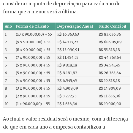
considerar a quota de depreciação para cada ano de
forma que a menor será a última.
Ano
Forma de Cálculo
Depreciação Anual
Saldo Contábil
1
(10 x 90.000,00) ÷ 55
R$ 16.363,63
R$ 83.636,36
2
(9 x 90.000,00) ÷ 55
R$ 14.727,27
R$ 68.909,09
3
(8 x 90.000,00) ÷ 55
R$ 13.090,91
R$ 55.818,18
4
(7 x 90.000,00) ÷ 55
R$ 11.454,55
R$ 44.363,64
5
(6 x 90.000,00) ÷ 55
R$ 9.818,18
R$ 34.545,45
6
(5 x 90.000,00) ÷ 55
R$ 8.181,82
R$ 26.363,64
7
(4 x 90.000,00) ÷ 55
R$ 6.545,45
R$ 19.818,18
8
(3 x 90.000,00) ÷ 55
R$ 4.909,09
R$ 14.909,09
9
(2 x 90.000,00) ÷ 55
R$ 3.272,73
R$ 11.636,36
10
(1 x 90.000,00) ÷ 55
R$ 1.636,36
R$ 10.000,00
Ao final o valor residual será o mesmo, com a diferença
de que em cada ano a empresa contabilizou a