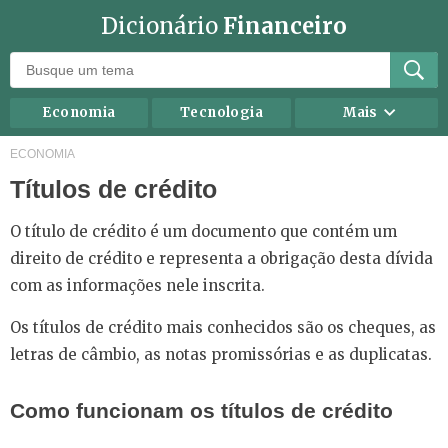
Dicionário
Financeiro
Economia
Tecnologia
Mais
Recursos humanos
Investimentos
ECONOMIA
Títulos de crédito
Negócios
Mercados
Direito
Impostos
O título de crédito é um documento que contém um
Carreira
Marketing
direito de crédito e representa a obrigação desta dívida
com as informações nele inscrita.
Contabilidade
Finanças Pessoais
Os títulos de crédito mais conhecidos são os cheques, as
letras de câmbio, as notas promissórias e as duplicatas.
Como funcionam os títulos de crédito