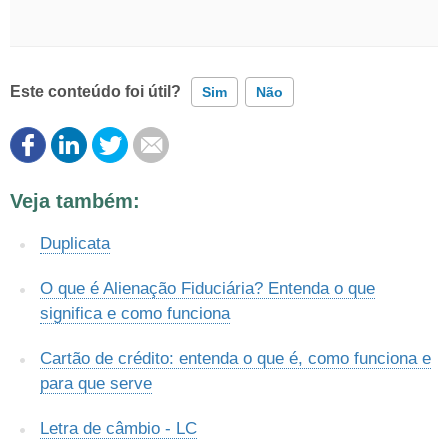
Este conteúdo foi útil?
Sim
Não
Este conteúdo contém informação incorreta
Veja também:
Este conteúdo não tem a informação que procuro
Duplicata
Outro
O que é Alienação Fiduciária? Entenda o que
significa e como funciona
Cartão de crédito: entenda o que é, como funciona e
para que serve
Letra de câmbio - LC